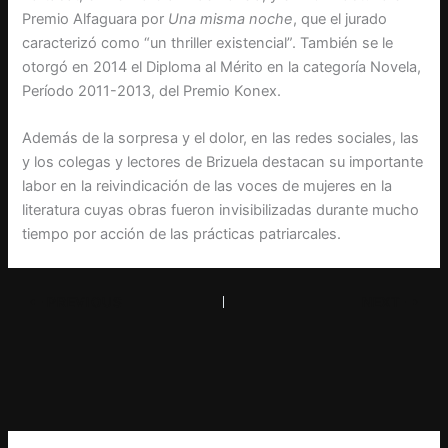
Premio Alfaguara por
Una misma noche
, que el jurado
caracterizó como “un thriller existencial”. También se le
otorgó en 2014 el Diploma al Mérito en la categoría Novela,
Período 2011-2013, del Premio Konex.
Además de la sorpresa y el dolor, en las redes sociales, las
y los colegas y lectores de Brizuela destacan su importante
labor en la reivindicación de las voces de mujeres en la
literatura cuyas obras fueron invisibilizadas durante mucho
tiempo por acción de las prácticas patriarcales.
PREVIOUS
NEXT