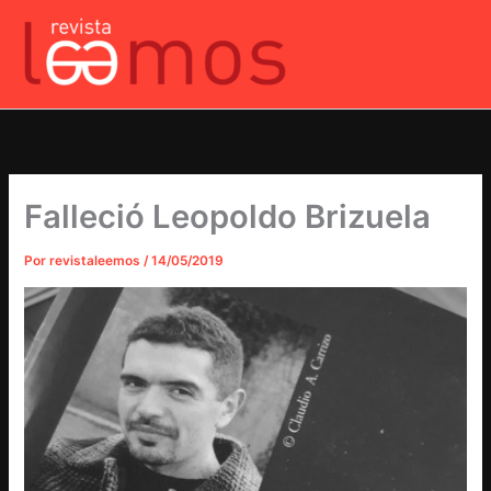
Ir
al
contenido
Falleció Leopoldo Brizuela
Por
revistaleemos
/
14/05/2019