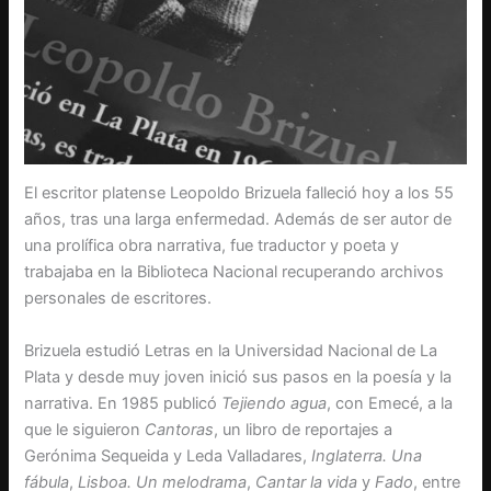
El escritor platense Leopoldo Brizuela falleció hoy a los 55
años, tras una larga enfermedad. Además de ser autor de
una prolífica obra narrativa, fue traductor y poeta y
trabajaba en la Biblioteca Nacional recuperando archivos
personales de escritores.
Brizuela estudió Letras en la Universidad Nacional de La
Plata y desde muy joven inició sus pasos en la poesía y la
narrativa. En 1985 publicó
Tejiendo agua
, con Emecé, a la
que le siguieron
Cantoras
, un libro de reportajes a
Gerónima Sequeida y Leda Valladares,
Inglaterra. Una
fábula
,
Lisboa. Un melodrama
,
Cantar la vida
y
Fado
, entre