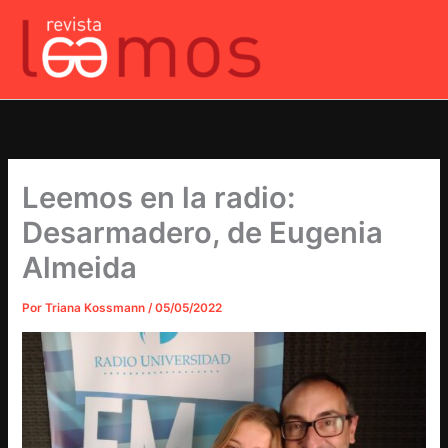
Ir
al
contenido
Leemos en la radio:
Desarmadero, de Eugenia
Almeida
Por
Triana Kossmann
/
05/05/2022