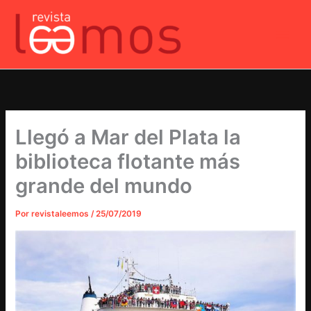
Ir
al
contenido
Llegó a Mar del Plata la
biblioteca flotante más
grande del mundo
Por
revistaleemos
/
25/07/2019