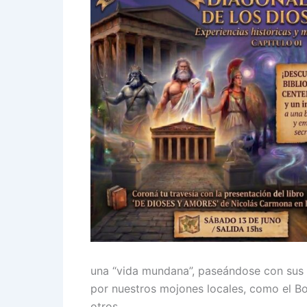
una “vida mundana”, paseándose con sus 
por nuestros mojones locales, como el Bo
otros.