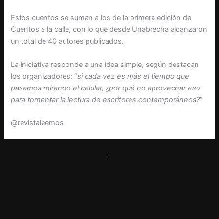
Estos cuentos se suman a los de la primera edición de
Cuentos a la calle, con lo que desde Unabrecha alcanzaron
un total de 40 autores publicados.
La iniciativa responde a una idea simple, según destacan
los organizadores: “
si cada vez es más el tiempo que
pasamos mirando el celular, ¿por qué no aprovechar eso
para fomentar la lectura de escritores contemporáneos?
”
@revistaleemos
PREVIOUS
NEXT