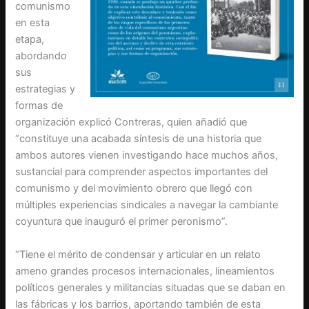
comunismo
en esta
etapa,
abordando
sus
estrategias y
formas de
organización explicó Contreras, quien añadió que
“constituye una acabada síntesis de una historia que
ambos autores vienen investigando hace muchos años,
sustancial para comprender aspectos importantes del
comunismo y del movimiento obrero que llegó con
múltiples experiencias sindicales a navegar la cambiante
coyuntura que inauguró el primer peronismo”.
“Tiene el mérito de condensar y articular en un relato
ameno grandes procesos internacionales, lineamientos
políticos generales y militancias situadas que se daban en
las fábricas y los barrios, aportando también de esta