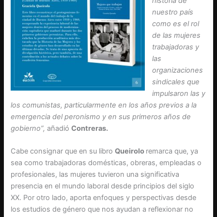
historia de
nuestro país
como es el rol
de las mujeres
trabajadoras y
las
organizaciones
sindicales que
impulsaron las y
los comunistas, particularmente en los años previos a la
emergencia del peronismo y en sus primeros años de
gobierno”,
añadió
Contreras.
Cabe consignar que en su libro
Queirolo
remarca que, ya
sea como trabajadoras domésticas, obreras, empleadas o
profesionales, las mujeres tuvieron una significativa
presencia en el mundo laboral desde principios del siglo
XX. Por otro lado, aporta enfoques y perspectivas desde
los estudios de género que nos ayudan a reflexionar no