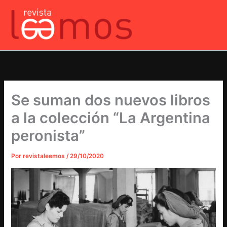
Ir
al
contenido
Se suman dos nuevos libros
a la colección “La Argentina
peronista”
Por
revistaleemos
/
29/10/2020