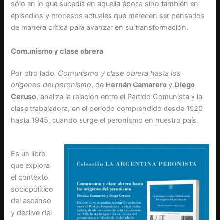
sólo en lo que sucedía en aquella época sino también en
episodios y procesos actuales que merecen ser pensados
de manera crítica para avanzar en su transformación.
Comunismo y clase obrera
Por otro lado,
Comunismo y clase obrera hasta los
orígenes del peronismo
, de
Hernán Camarero
y
Diego
Ceruso
, analiza la relación entre el Partido Comunista y la
clase trabajadora, en el período comprendido desde 1920
hasta 1945, cuando surge el peronismo en nuestro país.
Es un libro
que explora
el contexto
sociopolítico
del ascenso
y declive del