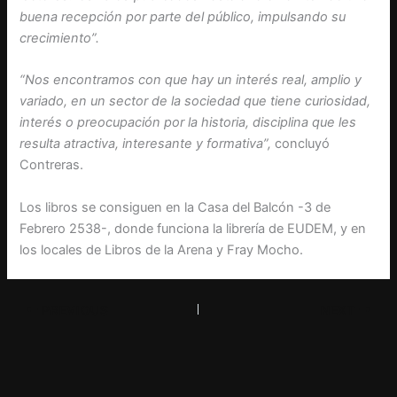
buena recepción por parte del público, impulsando su
crecimiento”.
“Nos encontramos con que hay un interés real, amplio y
variado, en un sector de la sociedad que tiene curiosidad,
interés o preocupación por la historia, disciplina que les
resulta atractiva, interesante y formativa”,
concluyó
Contreras.
Los libros se consiguen en la Casa del Balcón -3 de
Febrero 2538-, donde funciona la librería de EUDEM, y en
los locales de Libros de la Arena y Fray Mocho.
PREVIOUS
NEXT