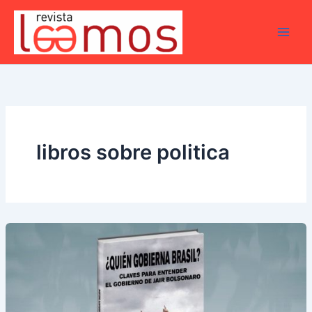
Ir
al
contenido
libros sobre politica