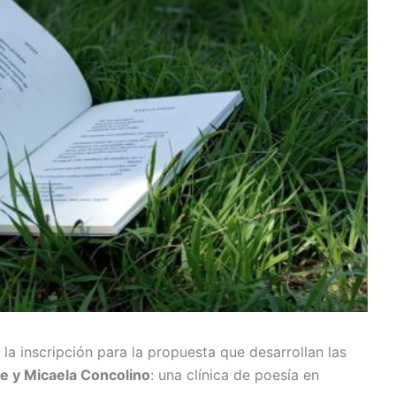
 la inscripción para la propuesta que desarrollan las
e y Micaela Concolino
: una clínica de poesía en