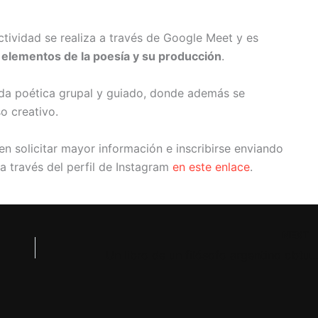
ctividad se realiza a través de Google Meet y es
s elementos de la poesía y su producción
.
da poética grupal y guiado, donde además se
o creativo.
n solicitar mayor información e inscribirse enviando
a través del perfil de Instagram
en este enlace
.
NEXT
Un libro de un filósofo argentino obtuvo el premio a la mejor obra sobre metafísica y problemas del mundo c