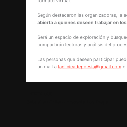
formato virtual.
Según destacaron las organizadoras, la a
abierta a quienes deseen trabajar en lo
Será un espacio de exploración y búsque
compartirán lecturas y análisis del proces
Las personas que deseen participar puede
un mail a
laclinicadepoesia@gmail.com
o 
PREVIOUS
Sebastián Chilano presenta Los Preparados