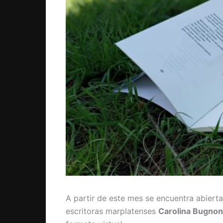
A partir de este mes se encuentra abierta
escritoras marplatenses
Carolina Bugnon