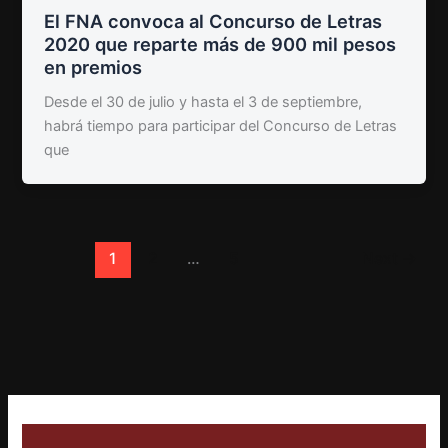
El FNA convoca al Concurso de Letras
2020 que reparte más de 900 mil pesos
en premios
Desde el 30 de julio y hasta el 3 de septiembre,
habrá tiempo para participar del Concurso de Letras
que
1
2
…
5
Next
→