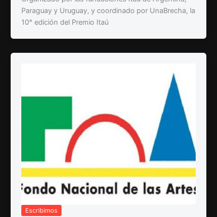
Paraguay y Uruguay, y coordinado por UnaBrecha, la
10° edición del Premio Itaú
Escribimos