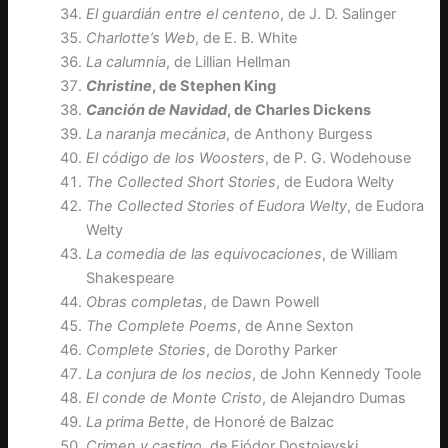
El guardián entre el centeno
, de J. D. Salinger
Charlotte’s Web
, de E. B. White
La calumnia
, de Lillian Hellman
Christine
, de Stephen King
Canción de Navidad
, de Charles Dickens
La naranja mecánica
, de Anthony Burgess
El código de los Woosters
, de P. G. Wodehouse
The Collected Short Stories
, de Eudora Welty
The Collected Stories of Eudora Welty
, de Eudora
Welty
La comedia de las equivocaciones
, de William
Shakespeare
Obras completas
, de Dawn Powell
The Complete Poems
, de Anne Sexton
Complete Stories
, de Dorothy Parker
La conjura de los necios
, de John Kennedy Toole
El conde de Monte Cristo
, de Alejandro Dumas
La prima Bette
, de Honoré de Balzac
Crimen y castigo
, de Fiódor Dostoievski