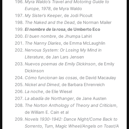
Myra Waldo’s Travel and Motoring Guide to
Europe, 1978
, de Myra Waldo
My Sister’s Keeper
, de Jodi Picoult
The Naked and the Dead
, de Norman Mailer
El nombre de la rosa
, de Umberto Eco
El buen nombre
, de Jhumpa Lahiri
The Nanny Diaries
, de Emma McLaughlin
Nervous System: Or Losing My Mind in
Literature
, de Jan Lars Jensen
Nuevos poemas de Emily Dickinson
, de Emily
Dickinson
Cómo funcionan las cosas
, de David Macaulay
Nickel and Dimed
, de Barbara Ehrenreich
La noche
, de Elie Wiesel
La abadía de Northanger
, de Jane Austen
The Norton Anthology of Theory and Criticism
,
de William E. Cain et al
Novels 1930-1942: Dance Night/Come Back to
Sorrento, Turn, Magic Wheel/Angels on Toast/A