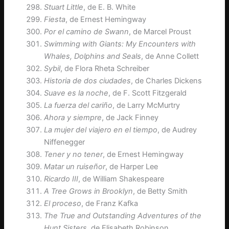
Stuart Little
, de E. B. White
Fiesta
, de Ernest Hemingway
Por el camino de Swann
, de Marcel Proust
Swimming with Giants: My Encounters with
Whales, Dolphins and Seals
, de Anne Collett
Sybil
, de Flora Rheta Schreiber
Historia de dos ciudades
, de Charles Dickens
Suave es la noche
, de F. Scott Fitzgerald
La fuerza del cariño
, de Larry McMurtry
Ahora y siempre
, de Jack Finney
La mujer del viajero en el tiempo
, de Audrey
Niffenegger
Tener y no tener
, de Ernest Hemingway
Matar un ruiseñor
, de Harper Lee
Ricardo III
, de William Shakespeare
A Tree Grows in Brooklyn
, de Betty Smith
El proceso
, de Franz Kafka
The True and Outstanding Adventures of the
Hunt Sisters
, de Elisabeth Robinson