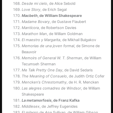
Desde mi cielo
, de Alice Sebold
Love Story
, de Erich Segal
Macbeth
, de William Shakespeare
Madame Bovary
, de Gustave Flaubert
Mantícora
, de Robertson Davies
Marathon Man
, de William Goldman
El maestro y Margarita
, de Mikhail Bulgakov
Memorias de una joven formal
, de Simone de
Beauvoir
Memoirs of General W. T. Sherman
, de William
Tecumseh Sherman
Me Talk Pretty One Day
, de David Sedaris
The Meaning of Consuelo
, de Judith Ortiz Cofer
Mencken’s Chrestomathy
, de H. R. Mencken
Las alegres comadres de Windsor
, de William
Shakespeare
La metamorfosis
, de Franz Kafka
Middlesex
, de Jeffrey Eugenides
El milagro de Ana Sullivan
, de William Gibson