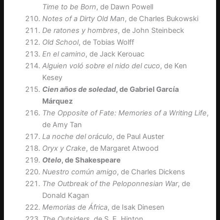
Time to be Born
, de Dawn Powell
Notes of a Dirty Old Man
, de Charles Bukowski
De ratones y hombres
, de John Steinbeck
Old School
, de Tobias Wolff
En el camino
, de Jack Kerouac
Alguien voló sobre el nido del cuco
, de Ken
Kesey
Cien años de soledad
, de Gabriel García
Márquez
The Opposite of Fate: Memories of a Writing Life
,
de Amy Tan
La noche del oráculo
, de Paul Auster
Oryx y Crake
, de Margaret Atwood
Otelo
, de Shakespeare
Nuestro común amigo
, de Charles Dickens
The Outbreak of the Peloponnesian War
, de
Donald Kagan
Memorias de África
, de Isak Dinesen
The Outsiders
, de S. E. Hinton