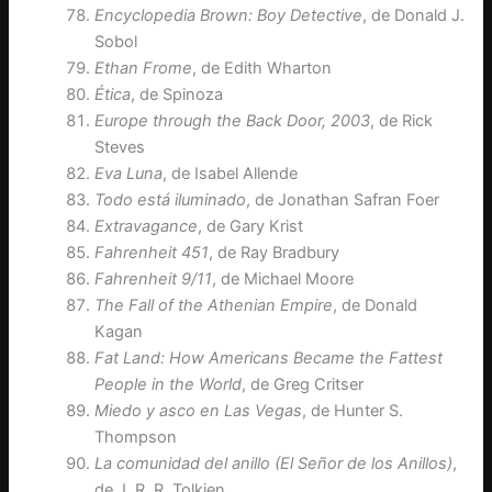
Encyclopedia Brown: Boy Detective
, de Donald J.
Sobol
Ethan Frome
, de Edith Wharton
Ética
, de Spinoza
Europe through the Back Door, 2003
, de Rick
Steves
Eva Luna
, de Isabel Allende
Todo está iluminado
, de Jonathan Safran Foer
Extravagance
, de Gary Krist
Fahrenheit 451
, de Ray Bradbury
Fahrenheit 9/11
, de Michael Moore
The Fall of the Athenian Empire
, de Donald
Kagan
Fat Land: How Americans Became the Fattest
People in the World
, de Greg Critser
Miedo y asco en Las Vegas
, de Hunter S.
Thompson
La comunidad del anillo (El Señor de los Anillos)
,
de J. R. R. Tolkien