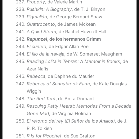
Property
, de Valerie Martin
Pushkin: A Biography
, de T. J. Binyon
Pigmalión
, de George Bernard Shaw
Quattrocento
, de James Mckean
A Quiet Storm
, de Rachel Howzell Hall
Rapunzel
, de los hermanos Grimm
El cuervo
, de Edgar Allan Poe
El filo de la navaja
, de W. Somerset Maugham
Reading Lolita in Tehran: A Memoir in Books
, de
Azar Nafisi
Rebecca
, de Daphne du Maurier
Rebecca of Sunnybrook Farm
, de Kate Douglas
Wiggin
The Red Tent
, de Anita Diamant
Rescuing Patty Hearst: Memories From a Decade
Gone Mad
, de Virginia Holman
El retorno del rey (El Señor de los Anillos)
, de J.
R. R. Tolkien
R Is for Ricochet
, de Sue Grafton