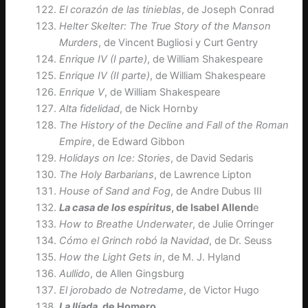
El corazón de las tinieblas
, de Joseph Conrad
Helter Skelter: The True Story of the Manson
Murders
, de Vincent Bugliosi y Curt Gentry
Enrique IV (I parte)
, de William Shakespeare
Enrique IV (II parte)
, de William Shakespeare
Enrique V
, de William Shakespeare
Alta fidelidad
, de Nick Hornby
The History of the Decline and Fall of the Roman
Empire
, de Edward Gibbon
Holidays on Ice: Stories
, de David Sedaris
The Holy Barbarians
, de Lawrence Lipton
House of Sand and Fog
, de Andre Dubus III
La casa de los espíritus
, de Isabel Allend
e
How to Breathe Underwater
, de Julie Orringer
Cómo el Grinch robó la Navidad
, de Dr. Seuss
How the Light Gets in
, de M. J. Hyland
Aullido
, de Allen Gingsburg
El jorobado de Notredame
, de Victor Hugo
La Ilíada
, de Homero