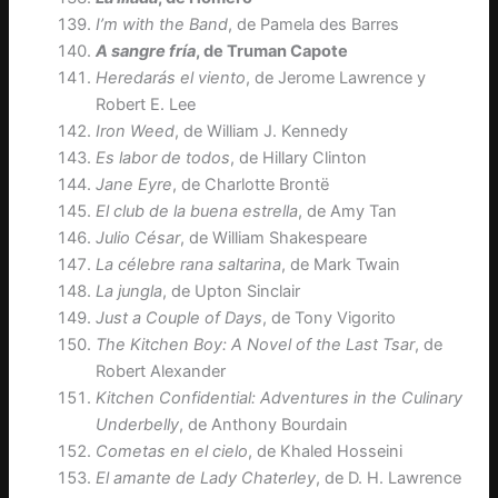
I’m with the Band
, de Pamela des Barres
A sangre fría
, de Truman Capote
Heredarás el viento
, de Jerome Lawrence y
Robert E. Lee
Iron Weed
, de William J. Kennedy
Es labor de todos
, de Hillary Clinton
Jane Eyre
, de Charlotte Brontë
El club de la buena estrella
, de Amy Tan
Julio César
, de William Shakespeare
La célebre rana saltarina
, de Mark Twain
La jungla
, de Upton Sinclair
Just a Couple of Days
, de Tony Vigorito
The Kitchen Boy: A Novel of the Last Tsar
, de
Robert Alexander
Kitchen Confidential: Adventures in the Culinary
Underbelly
, de Anthony Bourdain
Cometas en el cielo
, de Khaled Hosseini
El amante de Lady Chaterley
, de D. H. Lawrence