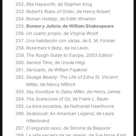
Rita Hayworth
, de Stephen King
Robert’s Rules of Order
, de Henry Robert
Roman Holiday
, de Edith Wharton
Romeo y Julieta
, de William Shakespeare
Un cuarto propio
, de Virginia Woolf
Una habitación con vistas
, de E. M. Forster.
Rosemary’s Baby
, de Ira Levin.
The Rough Guide to Europe, 2003 Edition
Sacred Time
, de Ursula Hegi
Santuario
, de William Faulkner
Savage Beauty: The Life of Edna St. Vincent
Millay
, de Nancy Milford
Say Goodbye to Daisy Miller
, de Henry James
The Scarecrow of Oz
, de Frank L. Baum
La letra escarlata
, de Nathaniel Hawthorne
Seabiscuit: An American Legend
, de Laura
Hillenbrand
El segundo sexo
, de Simone de Beauvoir
La vida secreta de las abejas
, de Sue Monk Kidd