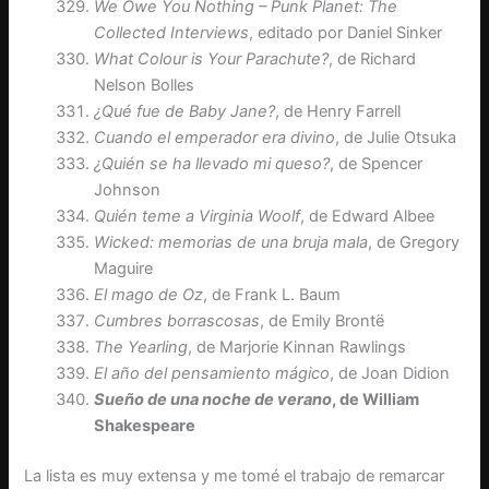
We Owe You Nothing – Punk Planet: The
Collected Interviews
, editado por Daniel Sinker
What Colour is Your Parachute?
, de Richard
Nelson Bolles
¿Qué fue de Baby Jane?
, de Henry Farrell
Cuando el emperador era divino
, de Julie Otsuka
¿Quién se ha llevado mi queso?
, de Spencer
Johnson
Quién teme a Virginia Woolf
, de Edward Albee
Wicked: memorias de una bruja mala
, de Gregory
Maguire
El mago de Oz
, de Frank L. Baum
Cumbres borrascosas
, de Emily Brontë
The Yearling
, de Marjorie Kinnan Rawlings
El año del pensamiento mágico
, de Joan Didion
Sueño de una noche de verano
, de William
Shakespeare
La lista es muy extensa y me tomé el trabajo de remarcar