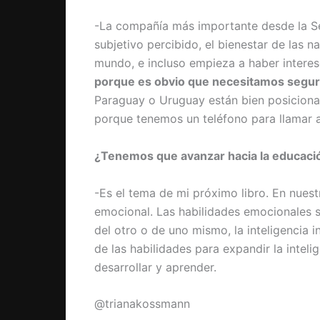
-La compañía más importante desde la Se
subjetivo percibido, el bienestar de las 
mundo, e incluso empieza a haber intere
porque es obvio que necesitamos seguri
Paraguay o Uruguay están bien posicion
porque tenemos un teléfono para llamar 
¿Tenemos que avanzar hacia la educaci
-Es el tema de mi próximo libro. En nue
emocional. Las habilidades emocionales 
del otro o de uno mismo, la inteligencia i
de las habilidades para expandir la intel
desarrollar y aprender.
@trianakossmann