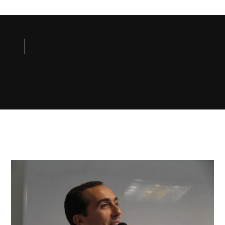
NEXT
Se viene el quinto Encuentro de Publicaciones Autogestivas de Historieta