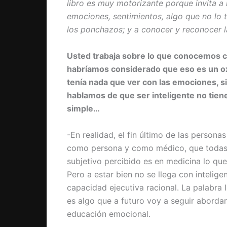
libro es muy motorizante porque invita a 
emociones, sentimientos, algo que no lo
los ponchazos; y a conocer y reconocer 
Usted trabaja sobre lo que conocemos c
habríamos considerado que eso es un ox
tenía nada que ver con las emociones, si
hablamos de que ser inteligente no tien
simple…
-En realidad, el fin último de las persona
como persona y como médico, que todas l
subjetivo percibido es en medicina lo qu
Pero a estar bien no se llega con intelig
capacidad ejecutiva racional. La palabra
es algo que a futuro voy a seguir aborda
educación emocional.