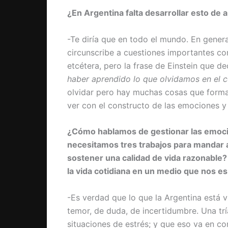
¿En Argentina falta desarrollar esto de
-Te diría que en todo el mundo. En genera
circunscribe a cuestiones importantes com
etcétera, pero la frase de Einstein que d
haber aprendido lo que olvidamos en el c
olvidar pero hay muchas cosas que forma
ver con el constructo de las emociones y
¿Cómo hablamos de gestionar las emocio
necesitamos tres trabajos para mandar a l
sostener una calidad de vida razonable
la vida cotidiana en un medio que nos es
-Es verdad que lo que la Argentina está
temor, de duda, de incertidumbre. Una t
situaciones de estrés; y que eso va en con