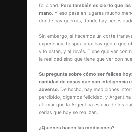
felicidad.
Pero también es cierto que las
mano
. Y eso pasa en lugares mucho meno
donde hay guerras, donde hay necesidad
Sin embargo, si hacemos un corte transvers
experiencia hospitalaria: hay gente que o
y lo están, y al revés. Tiene que ver con 
la realidad sino que tiene que ver con nu
Su pregunta sobre cómo ser felices hoy: s
cantidad de cosas que con inteligencia 
adverso
. De hecho, hay mediciones intern
percibido, digamos felicidad, y Argentina
afirmar que la Argentina es uno de los p
serias que hoy se realizan.
¿Quiénes hacen las mediciones?