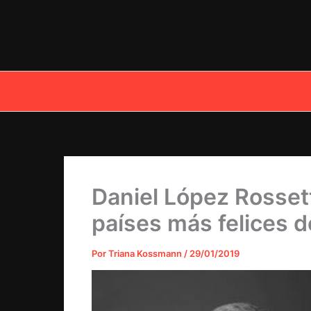
Ir
al
contenido
Daniel López Rossett
países más felices 
Por
Triana Kossmann
/
29/01/2019