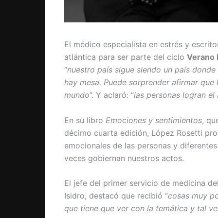
El médico especialista en estrés y escrito
atlántica para ser parte del ciclo
Verano 
“
nuestro país sigue siendo un país donde 
hay mesa. Puede sorprender afirmar que l
mundo
”. Y aclaró: “
las personas logran el
En su libro
Emociones y sentimientos
, qu
décimo cuarta edición, López Rosetti pro
emocionales de las personas y diferent
veces gobiernan nuestros actos.
El jefe del primer servicio de medicina d
Isidro, destacó que recibió “
cosas muy po
que tiene que ver con la temática y tal v