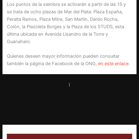
Los puntos de la siembra se activarán a partir de las 15 y
se trata de ocho plazas de Mar del Plata: Plaza España,
Peralta Ramos, Plaza Mitre, San Martín, Dardo Rocha,
Colón, la Plazoleta Borges y la Plaza de los STUDS, esta
última ubicada en Avenida Lisandro de la Torre y
Guanahani.
Quienes deseen mayor información pueden consultar
también la página de Facebook de la ONG,
en este enlace
.
PREVIOUS
NEXT