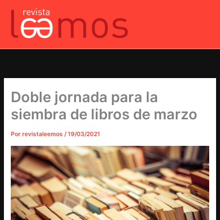
Ir
al
contenido
Doble jornada para la
siembra de libros de marzo
Por
revistaleemos
/
19/03/2021