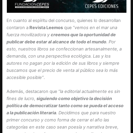
En cuanto al espíritu del concurso, quienes lo desarrollan
contaron a
Revista Leemos
que
“vemos en el mar una
fuerza movilizadora y
creemos que la oportunidad de
publicar debe estar al alcance de todo el mundo
. Por
esto, nuestros libros se confeccionan artesanalmente, a
demanda, con una perspectiva ecológica. Las y los
autores no pagan por la edición de sus libros y siempre
buscamos que el precio de venta al público sea lo más
accesible posible”
.
Además, destacaron que
“la editorial actualmente es sin
fines de lucro,
siguiendo como objetivo la decisión
política de democratizar tanto como se pueda el acceso
a la publicación literaria
. Decidimos que para nuestro
primer concurso y como forma de cerrar el año las
categorías en este caso sean poesía y narrativa breve,