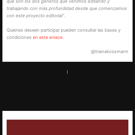
que son los dos géneros que venimos editando y
trabajando con más profundidad desde que comenzamos
con este proyecto editorial”
.
Quienes deseen participar pueden consultar las bases y
condiciones
en este enlace
.
@trianakossmann
PREVIOUS
NEXT