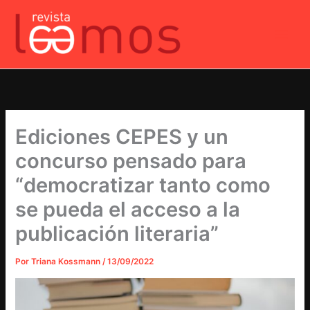
Ir
al
contenido
Ediciones CEPES y un
concurso pensado para
“democratizar tanto como
se pueda el acceso a la
publicación literaria”
Por
Triana Kossmann
/
13/09/2022