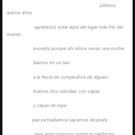
[últimos
quince años
agradezco estar lejos del lugar más frío del
mundo
excepto porque ahí vimos nevar, una noche
íbamos en un taxi
a la fiesta de cumpleaños de alguien
éramos dos cebollas, con capas
y capas de ropa
que pensábamos sacarnos después
para arrinconarnos contra el calefactor…