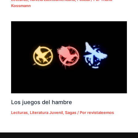
Kossmann
Los juegos del hambre
Lecturas
,
Literatura Juvenil
,
Sagas
/ Por
revistaleemos