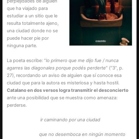
perplejidades de alguien
que ha viajado para
estudiar a un sitio que le
resulta totalmente ajeno,
una ciudad donde no se
puede hacer pie por
ninguna parte.
La poeta escribe: “
lo primero que me dijo fue / nunca
agarres las diagonales porque podés perderte
” (“3”, p.
27), recordando un aviso de alguien que sí conoce esa
ciudad que para la autora es misteriosa y hasta hostil.
Catalano en dos versos logra transmitir el desconcierto
ante una posibilidad que se muestra como amenaza:
perderse.
ir caminando por una ciudad
que no desemboca en ningún momento