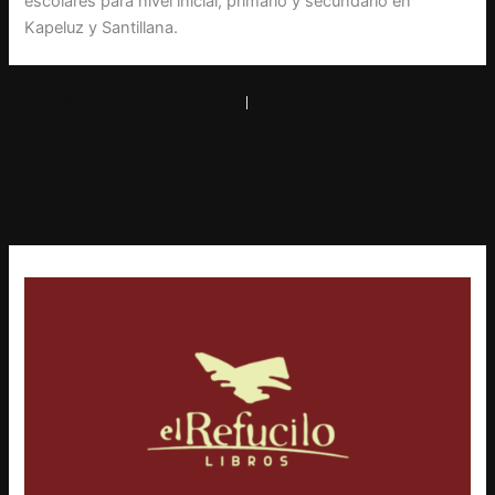
escolares para nivel inicial, primario y secundario en
Kapeluz y Santillana.
PREVIOUS
NEXT