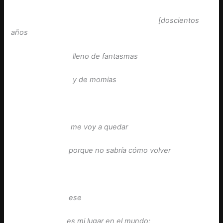
[doscientos
años
lleno de fantasmas
y de momias
me voy a quedar
porque no sabría cómo volver
ese
es mi lugar en el mundo: