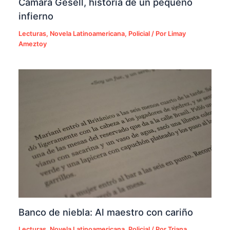
Cámara Gesell, historia de un pequeño
infierno
Lecturas
,
Novela Latinoamericana
,
Policial
/ Por
Limay
Ameztoy
Banco de niebla: Al maestro con cariño
Lecturas
,
Novela Latinoamericana
,
Policial
/ Por
Triana