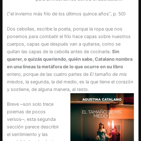
(“el invierno más frío de los últimos quince años”, p. 50)
Dos cebollas, escribe la poeta, porque la ropa que nos
ponemos para combatir el frío hace capas sobre nuestros
cuerpos, capas que después van a quitarse, como se
quitan las capas de la cebolla antes de cocinarla.
Sin
querer, o quizás queriendo, quién sabe, Catalano nombra
en una líneas la metáfora de lo que ocurre en su libro
entero, porque de las cuatro partes de
El tamaño de mis
miedos
, la segunda, la del medio, es la que tiene el corazón
y sostiene, de alguna manera, al resto.
Breve ‒son solo trece
poemas de pocos
versos‒, esta segunda
sección parece describir
el sentimiento y las