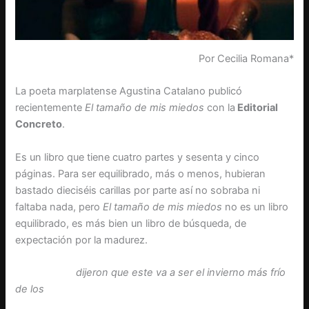
Por Cecilia Romana*
La poeta marplatense Agustina Catalano publicó
recientemente
El tamaño de mis miedos
con la
Editorial
Concreto
.
Es un libro que tiene cuatro partes y sesenta y cinco
páginas. Para ser equilibrado, más o menos, hubieran
bastado dieciséis carillas por parte así no sobraba ni
faltaba nada, pero
El tamaño de mis miedos
no es un libro
equilibrado, es más bien un libro de búsqueda, de
expectación por la madurez.
dijeron que este va a ser el invierno más frío
de los