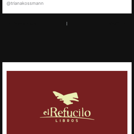
@trianakossmann
PREVIOUS
NEXT