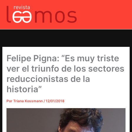
Ir
al
contenido
Felipe Pigna: “Es muy triste
ver el triunfo de los sectores
reduccionistas de la
historia”
Por
Triana Kossmann
/
12/01/2018