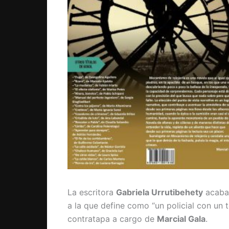
La escritora
Gabriela Urrutibehety
acaba 
a la que define como “un policial con un 
contratapa a cargo de
Marcial Gala
.