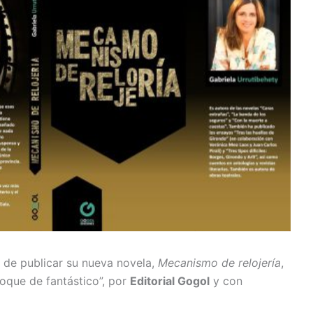
de publicar su nueva novela,
Mecanismo de relojería
,
toque de fantástico”, por
Editorial Gogol
y con