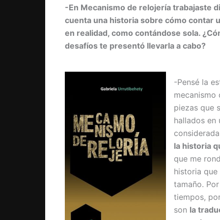
-En Mecanismo de relojería trabajaste di
cuenta una historia sobre cómo contar un
en realidad, como contándose sola. ¿Cóm
desafíos te presentó llevarla a cabo?
-Pensé la es
mecanismo d
piezas que 
hallados en 
considerada
la historia 
que me rondó
historia que
tamaño. Por
tiempos, por
son
la tradu