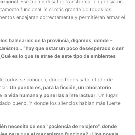
riginal
. Ese fue un desafío: transformar en poesía un
utamente funcional. Y el más grande de todos los
gmentos encajaran correctamente y permitieran armar el
os balnearios de la provincia, digamos, donde -
canismo…
“hay que estar un poco desesperado o ser
 ¿Qué es lo que te atrae de este tipo de ambientes
de todos se conocen, donde todos saben todo de
ecir.
Un pueblo es, para la ficción, un laboratorio
e la vida humana y ponerlas a interactuar
. Un lugar
ado bueno. Y donde los silencios hablan más fuerte
ién necesita de esa “paciencia de relojero”, donde
ajes para que el mecanismo funcione? ¿Una novela