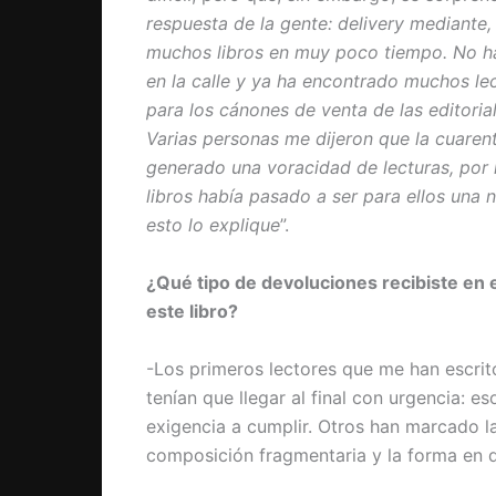
respuesta de la gente: delivery mediante,
muchos libros en muy poco tiempo. No h
en la calle y ya ha encontrado muchos le
para los cánones de venta de las editoria
Varias personas me dijeron que la cuaren
generado una voracidad de lecturas, por
libros había pasado a ser para ellos una 
esto lo explique
”.
¿Qué tipo de devoluciones recibiste en e
este libro?
-Los primeros lectores que me han escrito
tenían que llegar al final con urgencia: e
exigencia a cumplir. Otros han marcado la 
composición fragmentaria y la forma en qu