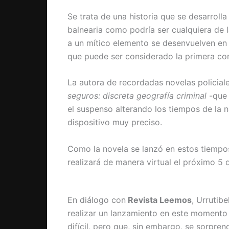
Se trata de una historia que se desarrolla
balnearia como podría ser cualquiera de 
a un mítico elemento se desenvuelven en 
que puede ser considerado la primera c
La autora de recordadas novelas policia
seguros: discreta geografía criminal
-que 
el suspenso alterando los tiempos de la n
dispositivo muy preciso.
Como la novela se lanzó en estos tiempos
realizará de manera virtual el próximo 5
En diálogo con
Revista Leemos
, Urrutib
realizar un lanzamiento en este momento 
difícil, pero que, sin embargo, se sorpren