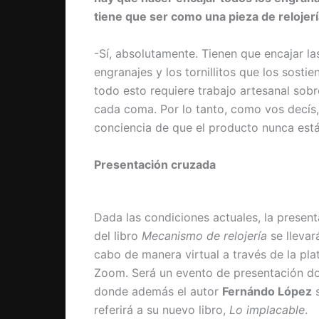
tiene que ser como una pieza de relojer
-Sí, absolutamente. Tienen que encajar la
engranajes y los tornillitos que los sostie
todo esto requiere trabajo artesanal sob
cada coma. Por lo tanto, como vos decís, 
conciencia de que el producto nunca est
Presentación cruzada
Dada las condiciones actuales, la presen
del libro
Mecanismo de relojería
se llevar
cabo de manera virtual a través de la pl
Zoom. Será un evento de presentación d
donde además el autor
Fernándo López
referirá a su nuevo libro,
Lo implacable
.