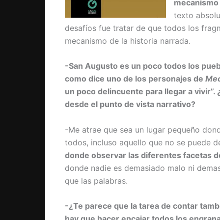
mecanismo o
texto absol
desafíos fue tratar de que todos los fra
mecanismo de la historia narrada.
-San Augusto es un poco todos los puebl
como dice uno de los personajes de
Me
un poco delincuente para llegar a vivir”.
desde el punto de vista narrativo?
-Me atrae que sea un lugar pequeño don
todos, incluso aquello que no se puede d
donde observar las diferentes facetas d
donde nadie es demasiado malo ni demasi
que las palabras.
-¿Te parece que la tarea de contar tamb
hay que hacer encajar todos los engran