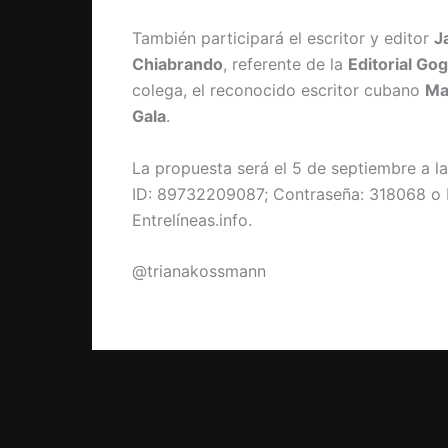
También participará el escritor y editor
J
Chiabrando
, referente de la
Editorial Gog
colega, el reconocido escritor cubano
Ma
Gala
.
La propuesta será el 5 de septiembre a l
ID: 89732209087; Contraseña: 318068 o b
Entrelíneas.info.
@trianakossmann
PREVIOUS
Ficha de lectura: Salvar el fuego