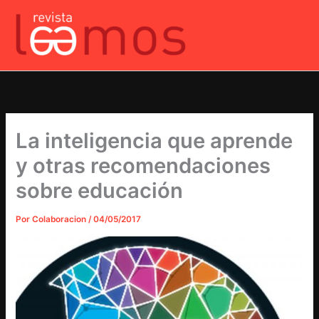
Ir
al
contenido
La inteligencia que aprende
y otras recomendaciones
sobre educación
Por
Colaboracion
/
04/05/2017