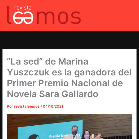
Ir
al
contenido
“La sed” de Marina
Yuszczuk es la ganadora del
Primer Premio Nacional de
Novela Sara Gallardo
Por
revistaleemos
/
04/10/2021