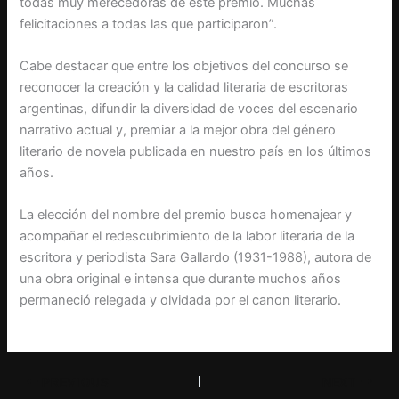
todas muy merecedoras de este premio. Muchas
felicitaciones a todas las que participaron”.
Cabe destacar que entre los objetivos del concurso se
reconocer la creación y la calidad literaria de escritoras
argentinas, difundir la diversidad de voces del escenario
narrativo actual y, premiar a la mejor obra del género
literario de novela publicada en nuestro país en los últimos
años.
La elección del nombre del premio busca homenajear y
acompañar el redescubrimiento de la labor literaria de la
escritora y periodista Sara Gallardo (1931-1988), autora de
una obra original e intensa que durante muchos años
permaneció relegada y olvidada por el canon literario.
PREVIOUS
NEXT