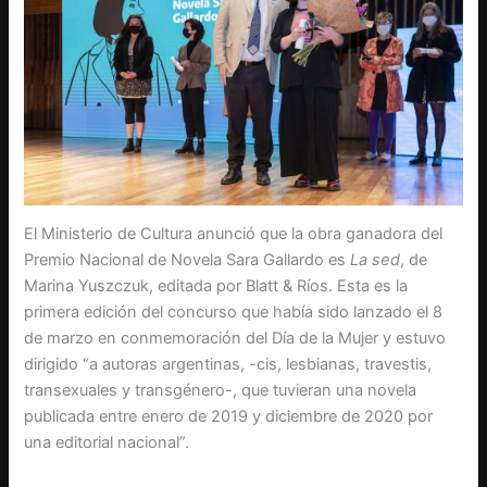
El Ministerio de Cultura anunció que la obra ganadora del
Premio Nacional de Novela Sara Gallardo es
La sed
, de
Marina Yuszczuk, editada por Blatt & Ríos. Esta es la
primera edición del concurso que había sido lanzado el 8
de marzo en conmemoración del Día de la Mujer y estuvo
dirigido “a autoras argentinas, -cis, lesbianas, travestis,
transexuales y transgénero-, que tuvieran una novela
publicada entre enero de 2019 y diciembre de 2020 por
una editorial nacional”.