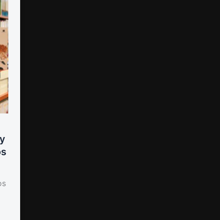
 y
os
os