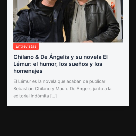
Entrevistas
Chilano & De Ángelis y su novela El
Lémur: el humor, los sueños y los
homenajes
El Lémur es la novela que acaban de publicar
Sebastián Chilano y Mauro De Ángelis junto a la
editorial Indómita […]