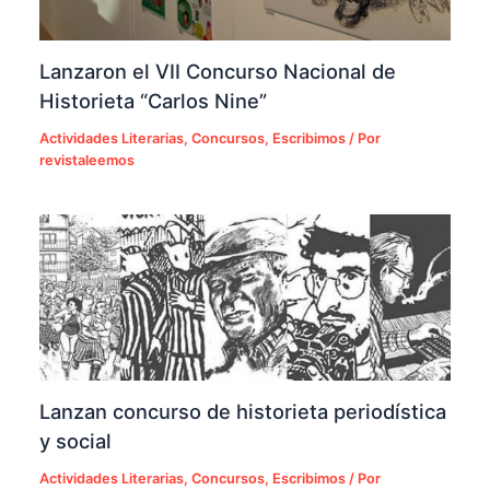
Lanzaron el VII Concurso Nacional de
Historieta “Carlos Nine”
Actividades Literarias
,
Concursos
,
Escribimos
/ Por
revistaleemos
Lanzan concurso de historieta periodística
y social
Actividades Literarias
,
Concursos
,
Escribimos
/ Por