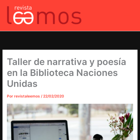
Ir
al
contenido
Taller de narrativa y poesía
en la Biblioteca Naciones
Unidas
Por
revistaleemos
/
22/02/2020