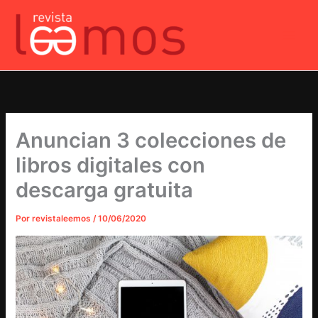
Ir
al
contenido
Anuncian 3 colecciones de
libros digitales con
descarga gratuita
Por
revistaleemos
/
10/06/2020