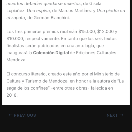
muertos deberían quedarse muertos
, de Gisela
Lupiañez;
Una espina
, de Marcos Martínez y
Una piedra en
el zapato
, de Germán Bianchini.
Los tres primeros premios recibirán $15.000, $12.000 y
$10.000, respectivamente. En tanto que los seis textos
finalistas serán publicados en una antología, que
inaugurará la
Colección Digital
de Ediciones Culturales
Mendoza.
El concurso literario, creado este año por el Ministerio de
Cultura y Turismo de Mendoza, en honor a la autora de “La
saga de los confines” -entre otras obras- fallecida en
2018.
PREVIOUS
NEXT