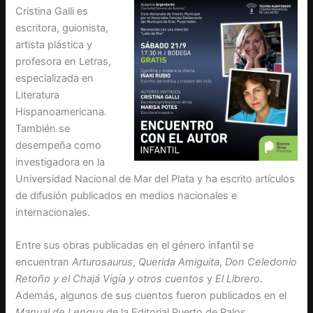
Cristina Galli es
escritora, guionista,
artista plástica y
profesora en Letras,
especializada en
Literatura
Hispanoamericana.
También se
desempeña como
investigadora en la
Universidad Nacional de Mar del Plata y ha escrito artículos
de difusión publicados en medios nacionales e
internacionales.
Entre sus obras publicadas en el género infantil se
encuentran
Arturosaurus
,
Querida Amiguita
,
Don Celedonio
Retoño y el Chajá Vigía y otros cuentos
y
El Librero
.
Además, algunos de sus cuentos fueron publicados en el
Manual de Lengua
de la Editorial Puerto de Palos.