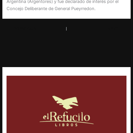
Argentina (Argentores) y fue declarado de interés por el
Concejo Deliberante de General Pueyrredon.
PREVIOUS
NEXT