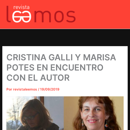
Ir
al
contenido
CRISTINA GALLI Y MARISA
POTES EN ENCUENTRO
CON EL AUTOR
Por
revistaleemos
/
19/09/2019