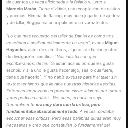
de cuentos
La vaca aficionada a la fellatio
y, junto a
Marcelo Marán
,
Tierra dividida
, una recopilación de relatos
y poemas. Hincha de Racing, muy buen jugador de ajedrez
y de billar, Boggio era principalmente un voraz lector.
“
Lo que más recuerdo del taller de Daniel es cómo nos
enseñaba a analizar críticamente un texto
”, evoca
Miguel
Hoyuelos
, autor de siete libros, algunos de ficción y otros
de divulgación científica. “
Nos insistía con que
escribiéramos; decía:
´Si están acá es porque les gusta
escribir. Y si a uno le gusta hacer algo, sea lo que fuere,
tiene que hacerlo`
. Y no había excusas para ir al taller sin
textos; teníamos que llevarle nuestras historias escritas.
Entonces empezaba un proceso clave: leíamos por turnos
y nos pedía un análisis. Después, él hacía el suyo.
Generalmente
era muy duro con la crítica, pero
fundamentaba absolutamente todo
. A veces, costaba
escuchar esas críticas. Pero esas palabras duras eran muy
necesarias y creo que constituían lo fundamental del