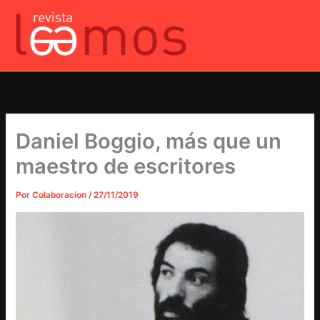
Ir
al
contenido
Daniel Boggio, más que un
maestro de escritores
Por
Colaboracion
/
27/11/2019