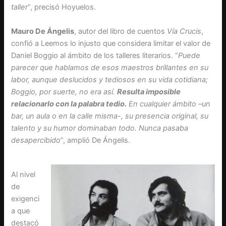
taller
”, precisó Hoyuelos.
Mauro De Ángelis
, autor del libro de cuentos
Vía Crucis
,
confió a Leemos lo injusto que considera limitar el valor de
Daniel Boggio al ámbito de los talleres literarios. “
Puede
parecer que hablamos de esos maestros brillantes en su
labor, aunque deslucidos y tediosos en su vida cotidiana;
Boggio, por suerte, no era así.
Resulta imposible
relacionarlo con la palabra tedio.
En cualquier ámbito –un
bar, un aula o en la calle misma-, su presencia original, su
talento y su humor dominaban todo. Nunca pasaba
desapercibido
”, amplió De Ángelis.
Al nivel
de
exigenci
a que
destacó