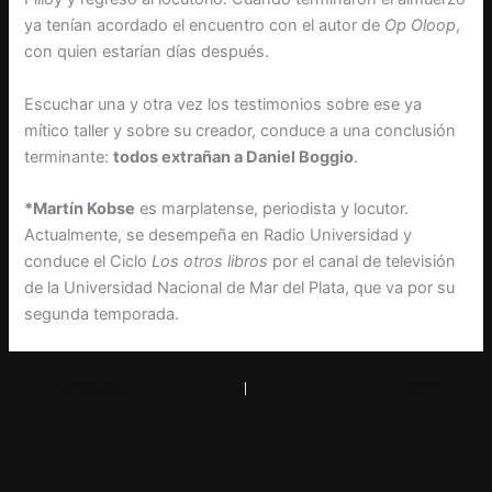
ya tenían acordado el encuentro con el autor de
Op Oloop
,
con quien estarían días después.
Escuchar una y otra vez los testimonios sobre ese ya
mítico taller y sobre su creador, conduce a una conclusión
terminante:
todos extrañan a Daniel Boggio
.
*Martín Kobse
es marplatense, periodista y locutor.
Actualmente, se desempeña en Radio Universidad y
conduce el Ciclo
Los otros libros
por el canal de televisión
de la Universidad Nacional de Mar del Plata, que va por su
segunda temporada.
PREVIOUS
NEXT