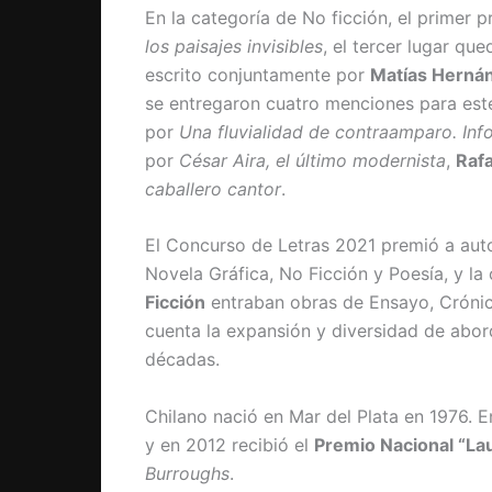
En la categoría de No ficción, el primer 
los paisajes invisibles
, el tercer lugar qu
escrito conjuntamente por
Matías Hernán
se entregaron cuatro menciones para est
por
Una fluvialidad de contraamparo. Inf
por
César Aira, el último modernista
,
Raf
caballero cantor
.
El Concurso de Letras 2021 premió a auto
Novela Gráfica, No Ficción y Poesía, y la
Ficción
entraban obras de Ensayo, Crónica
cuenta la expansión y diversidad de abor
décadas.
Chilano nació en Mar del Plata en 1976. E
y en 2012 recibió el
Premio Nacional “La
Burroughs
.