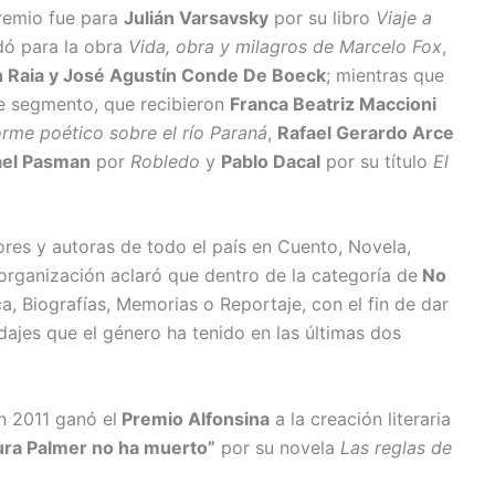
premio fue para
Julián Varsavsky
por su libro
Viaje a
edó para la obra
Vida, obra y milagros de Marcelo Fox
,
 Raia y José Agustín Conde De Boeck
; mientras que
e segmento, que recibieron
Franca Beatriz Maccioni
orme poético sobre el río Paraná
,
Rafael Gerardo Arce
ael Pasman
por
Robledo
y
Pablo Dacal
por su título
El
res y autoras de todo el país en Cuento, Novela,
 organización aclaró que dentro de la categoría de
No
, Biografías, Memorias o Reportaje, con el fin de dar
dajes que el género ha tenido en las últimas dos
n 2011 ganó el
Premio Alfonsina
a la creación literaria
ura Palmer no ha muerto”
por su novela
Las reglas de