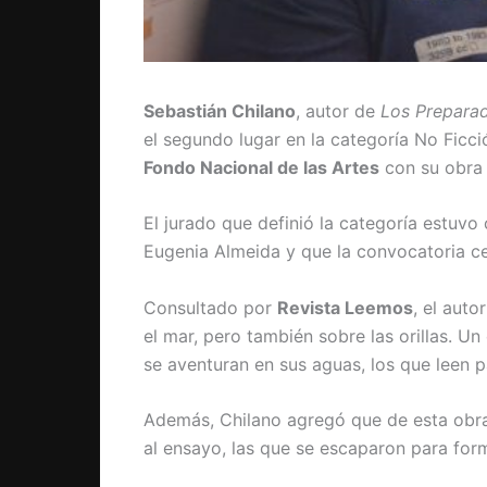
Sebastián Chilano
, autor de
Los Prepara
el segundo lugar en la categoría No Ficc
Fondo Nacional de las Artes
con su obra 
El jurado que definió la categoría estuv
Eugenia Almeida y que la convocatoria ce
Consultado por
Revista Leemos
, el auto
el mar, pero también sobre las orillas. U
se aventuran en sus aguas, los que leen pa
Además, Chilano agregó que de esta obra
al ensayo, las que se escaparon para form