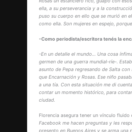
Rosas un estanciero rico, guapo con esos
ella, a su perseverancia y a la construcci
puso su cuerpo en ello que se murió en e
como ella. Son mujeres en espejo, porque
-Como periodista/escritora tenés la en
-En un detalle el mundo… Una cosa ínfima
germen de una guerra mundial-ríe-. Esta
asunto de Pepa regresando de Salta con 
que Encarnación y Rosas. Ese niño pasab
a una tía. Con esta situación me di cuent
contar un momento histórico, para contar 
ciudad.
Florencia asegura tener un vínculo fluido
Facebook me hacen preguntas y les resp
presento en Buenos Aires y se arma una r