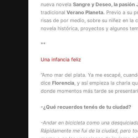
nueva novela
Sangre y Deseo, la pasión
tradicional
Verano Planeta.
Previo a su pr
risas de por medio, sobre su niñez en la
novela histórica, proyectos y algunos te
**
Una infancia feliz
“Amo mar del plata. Ya me escapé, cuando
dice
Florencia
, y así empieza la charla 
donde momentos más tarde se presentaría
-¿Qué recuerdos tenés de tu ciudad?
-Andar en bicicleta como una desquiciada 
Rápidamente me fui de la ciudad, pero to