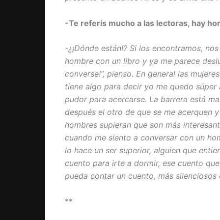
-Te referís mucho a las lectoras, hay h
-¿¡Dónde están!? Si los encontramos, nos
hombre con un libro y ya me parece desl
converse!”, pienso. En general las mujer
tiene algo para decir yo me quedo súper
pudor para acercarse. La barrera está mar
después el otro de que se me acerquen y m
hombres supieran que son más interesan
cuando me siento a conversar con un hom
lo hace un ser superior, alguien que enti
cuento para irte a dormir, ese cuento qu
pueda contar un cuento, más silenciosos 
**