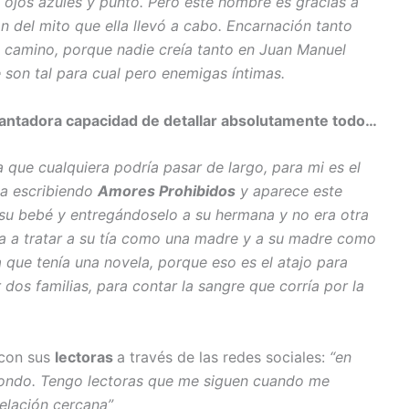
 ojos azules y punto. Pero este hombre es gracias a
ón del mito que ella llevó a cabo. Encarnación tanto
l camino, porque nadie creía tanto en Juan Manuel
 son tal para cual pero enemigas íntimas.
cantadora capacidad de detallar absolutamente todo…
 que cualquiera podría pasar de largo, para mi es el
ba escribiendo
Amores Prohibidos
y aparece este
su bebé y entregándoselo a su hermana y no era otra
a a tratar a su tía como una madre y a su madre como
a que tenía una novela, porque eso es el atajo para
dos familias, para contar la sangre que corría por la
 con sus
lectoras
a través de las redes sociales:
“en
ondo. Tengo lectoras que me siguen cuando me
elación cercana”