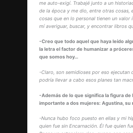
me auto-exigí. Trabajé junto a un histori
de la época y me dio, entre otras cosas,
cosas que en lo personal tienen un valor 
mí averiguar, buscar, y encontrar libros
-Creo que todo aquel que haya leído algu
la letra el factor de humanizar a prócer
que somos hoy…
-Claro, son semidioses por eso ejecutan
podría llevar a cabo esos planes tan ma
-Además de lo que significa la figura de
importante a dos mujeres: Agustina, su
-Nunca hubo foco puesto en ellas y mi hi
quien fue sin Encarnación. Él fue quien fu