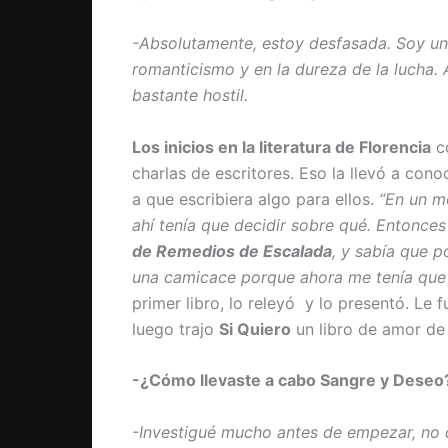
-Absolutamente, estoy desfasada. Soy una
romanticismo y en la dureza de la lucha. 
bastante hostil.
Los inicios en la literatura de Florencia
co
charlas de escritores. Eso la llevó a conoc
a que escribiera algo para ellos.
“En un m
ahí tenía que decidir sobre qué. Entonces
de Remedios de Escalada
, y sabía que p
una camicace porque ahora me tenía que s
primer libro, lo releyó y lo presentó. Le f
luego trajo
Si Quiero
un libro de amor de h
-¿Cómo llevaste a cabo Sangre y Deseo
-Investigué mucho antes de empezar, no 