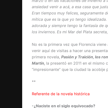
marzo o en las vacaciones de invierno a 
ansiedad venir a acá, a esa casa que jus
Eran tiempos muy felices, seguramente de
mítica que es la que yo tengo idealizada
adorada y siempre tengo la fantasía de 
los inviernos. Es mi Mar del Plata secreta
No es la primera vez que Florencia viene 
venir aquí de visitas a hacer una presenta
primera novela,
Pasión y Traición, los 
Martín,
la presentó en 2011 en el mismo c
“impresionante” que la ciudad la acobije p
**
Referente de la novela histórica
-¿Naciste en el siglo equivocado?