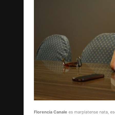
Florencia Canale
es marplatense nata, esc