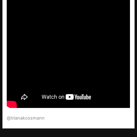
@trianakossmann