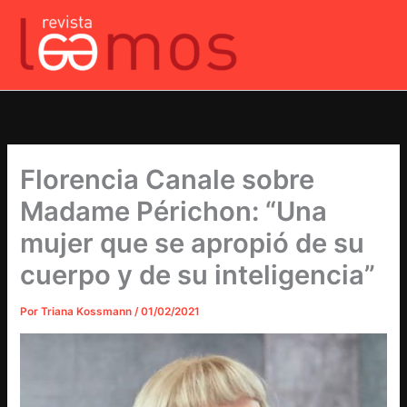
Ir
al
contenido
Florencia Canale sobre
Madame Périchon: “Una
mujer que se apropió de su
cuerpo y de su inteligencia”
Por
Triana Kossmann
/
01/02/2021