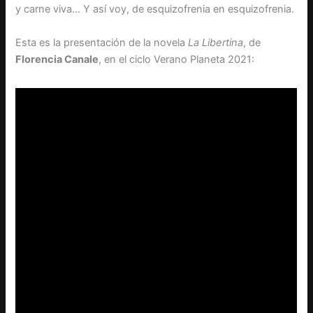
y carne viva… Y así voy, de esquizofrenia en esquizofrenia.
Esta es la presentación de la novela
La Libertina
, de
Florencia Canale
, en el ciclo Verano Planeta 2021: