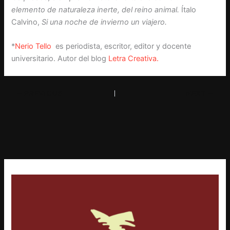
elemento de naturaleza inerte, del reino animal.
Ítalo
Calvino,
Si una noche de invierno un viajero.
*
Nerio Tello
es periodista, escritor, editor y docente
universitario. Autor del blog
Letra Creativa.
PREVIOUS
NEXT