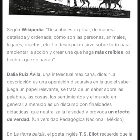
Según
Wikipedia
: “Describir es explicar, de manera
detallada y ordenada, cómo son las personas, animales,
lugares, objetos, etc. La descripción sirve sobre todo para
ambientar la acción y crear una que haga
más creíbles
los
hechos que se narran”.
Dalia Ruiz Ávila
, una intelectual mexicana, dice: “La
descripción es una operación discursiva en la que el saber
juega un papel relevante, se trata de un saber sobre las
palabras, las cosas, los sentimientos y el mundo en
general; a menudo es un discurso con finalidades
didácticas, que neutraliza la falsedad y provoca
un efecto
de verdad
. (Universidad Pedagógica Nacional, México)
En
La tierra baldía
, el poeta inglés
T.S. Eliot
recuerda que la