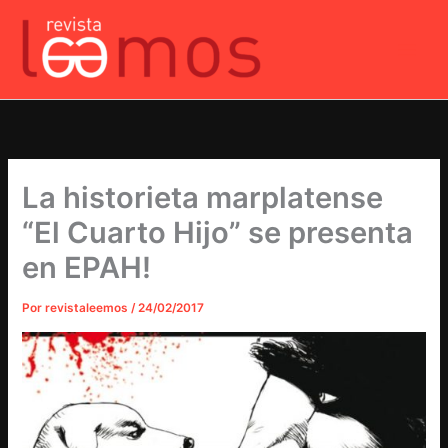
Ir
al
contenido
La historieta marplatense
“El Cuarto Hijo” se presenta
en EPAH!
Por
revistaleemos
/
24/02/2017