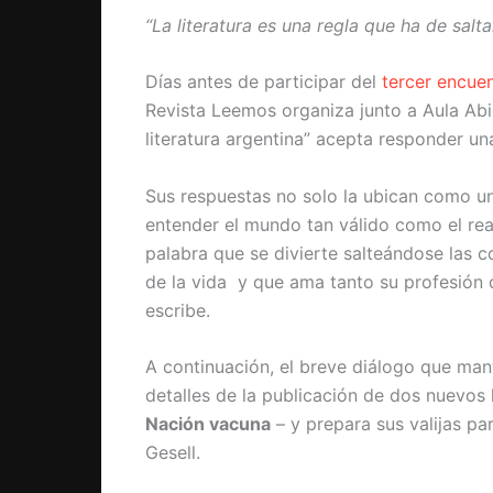
“La literatura es una regla que ha de salt
Días antes de participar del
tercer encuen
Revista Leemos organiza junto a Aula Abi
literatura argentina” acepta responder un
Sus respuestas no solo la ubican como u
entender el mundo tan válido como el rea
palabra que se divierte salteándose las c
de la vida y que ama tanto su profesión 
escribe.
A continuación, el breve diálogo que mantu
detalles de la publicación de dos nuevos 
Nación vacuna
– y prepara sus valijas par
Gesell.