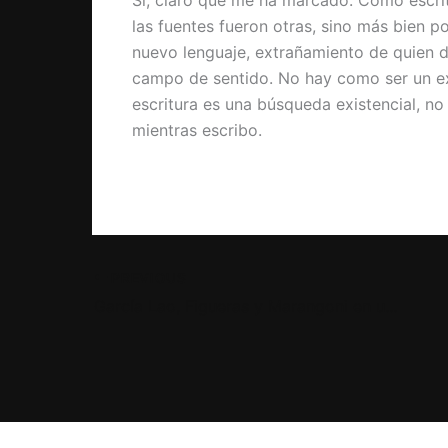
Sí, claro que me ha marcado. Como escri
las fuentes fueron otras, sino más bien p
nuevo lenguaje, extrañamiento de quien d
campo de sentido. No hay como ser un ex
escritura es una búsqueda existencial, no
mientras escribo.
PREVIOUS
García Lao, Figueras y Marangoni en un nuevo encuentro del ciclo De amor, de locura y de muerte