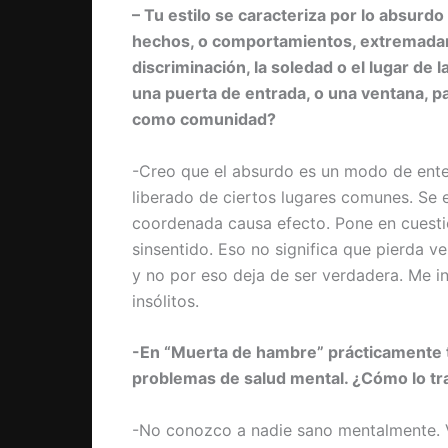
– Tu estilo se caracteriza por lo absurdo
hechos, o comportamientos, extremadam
discriminación, la soledad o el lugar de
una puerta de entrada, o una ventana, p
como comunidad?
-Creo que el absurdo es un modo de ente
liberado de ciertos lugares comunes. Se e
coordenada causa efecto. Pone en cuestió
sinsentido. Eso no significa que pierda ver
y no por eso deja de ser verdadera. Me in
insólitos.
-En “Muerta de hambre” prácticamente t
problemas de salud mental. ¿Cómo lo tr
-No conozco a nadie sano mentalmente. V