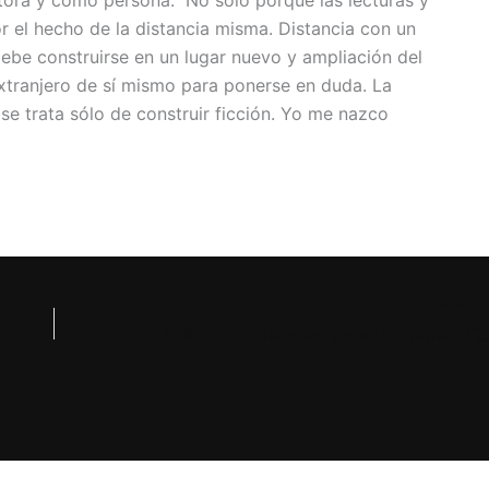
tora y como persona. No sólo porque las lecturas y
or el hecho de la distancia misma. Distancia con un
ebe construirse en un lugar nuevo y ampliación del
tranjero de sí mismo para ponerse en duda. La
 se trata sólo de construir ficción. Yo me nazco
NEXT
Salió “Coordenadas para un crimen 2