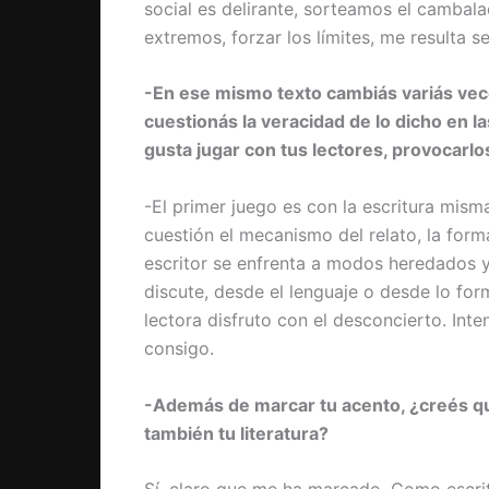
social es delirante, sorteamos el cambala
extremos, forzar los límites, me resulta se
-En ese mismo texto cambiás variás vece
cuestionás la veracidad de lo dicho en l
gusta jugar con tus lectores, provocarlo
-El primer juego es con la escritura mism
cuestión el mecanismo del relato, la forma
escritor se enfrenta a modos heredados y 
discute, desde el lenguaje o desde lo for
lectora disfruto con el desconcierto. Inte
consigo.
-Además de marcar tu acento, ¿creés qu
también tu literatura?