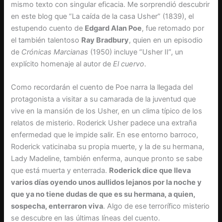
mismo texto con singular eficacia. Me sorprendió descubrir
en este blog que “La caída de la casa Usher” (1839), el
estupendo cuento de
Edgard Alan Poe
, fue retomado por
el también talentoso
Ray Bradbury
, quien en un episodio
de
Crónicas Marcianas
(1950) incluye “Usher II”, un
explícito homenaje al autor de
El cuervo
.
Como recordarán el cuento de Poe narra la llegada del
protagonista a visitar a su camarada de la juventud que
vive en la mansión de los Usher, en un clima típico de los
relatos de misterio. Roderick Usher padece una extraña
enfermedad que le impide salir. En ese entorno barroco,
Roderick vaticinaba su propia muerte, y la de su hermana,
Lady Madeline, también enferma, aunque pronto se sabe
que está muerta y enterrada.
Roderick dice que lleva
varios días oyendo unos aullidos lejanos por la noche y
que ya no tiene dudas de que es su hermana, a quien,
sospecha, enterraron viva
. Algo de ese terrorífico misterio
se descubre en las últimas líneas del cuento.