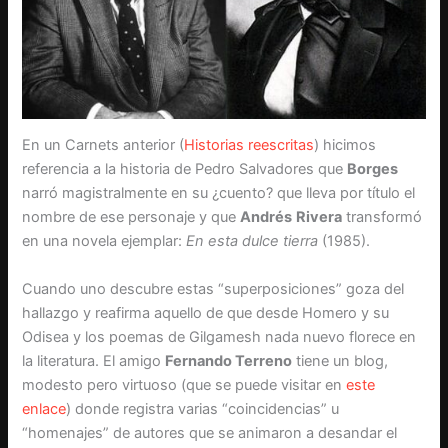
En un Carnets anterior (
Historias reescritas
) hicimos
referencia a la historia de Pedro Salvadores que
Borges
narró magistralmente en su ¿cuento? que lleva por título el
nombre de ese personaje y que
Andrés
Rivera
transformó
en una novela ejemplar:
En esta dulce tierra
(1985).
Cuando uno descubre estas “superposiciones” goza del
hallazgo y reafirma aquello de que desde Homero y su
Odisea y los poemas de Gilgamesh nada nuevo florece en
la literatura. El amigo
Fernando Terreno
tiene un blog,
modesto pero virtuoso (que se puede visitar en
este
enlace
) donde registra varias “coincidencias” u
“homenajes” de autores que se animaron a desandar el