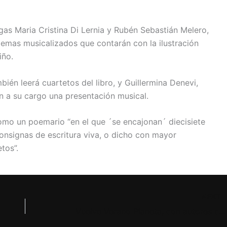
as Maria Cristina Di Lernia y Rubén Sebastián Melero,
oemas musicalizados que contarán con la ilustración
iño.
ién leerá cuartetos del libro, y Guillermina Denevi,
n a su cargo una presentación musical.
omo un poemario “en el que ´se encajonan´ diecisiete
consignas de escritura viva, o dicho con mayor
tos”.
NEXT
Vuelve Verano Planeta, con autores como Pigna, Andahazi y Fernández Díaz