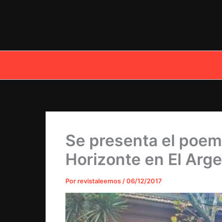
Ir
al
contenido
Se presenta el poem
Horizonte en El Arge
Por
revistaleemos
/
06/12/2017