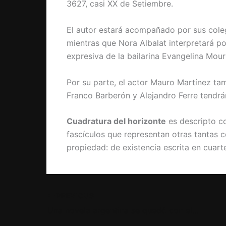
3627, casi XX de Setiembre.
El autor estará acompañado por sus coleg
mientras que Nora Albalat interpretará p
expresiva de la bailarina Evangelina Mour
Por su parte, el actor Mauro Martínez tamb
Franco Barberón y Alejandro Ferre tendrá
Cuadratura del horizonte
es descripto c
fascículos que representan otras tantas 
propiedad: de existencia escrita en cuarte
PREVIOUS
Una novela argentina se quedó con el premio Norma de literatura infantil y juvenil