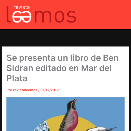
Ir
al
contenido
Se presenta un libro de Ben
Sidran editado en Mar del
Plata
Por
revistaleemos
/
01/12/2017