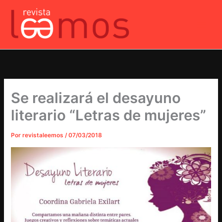
Ir
al
contenido
Se realizará el desayuno
literario “Letras de mujeres”
Por
revistaleemos
/
07/03/2018