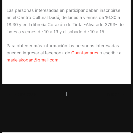
Las personas interesadas en participar deben inscribirse
en el Centro Cultural Dudú, de lunes a viernes de 16.30 a
18.30 y en la librería Corazón de Tinta -Alvarado 3793- de
lunes a viernes de 10 a 19 y el sábado de 10 a 15.
Para obtener más información las personas interesadas
pueden ingresar al facebook de
Cuentamares
o escribir a
marielakogan@gmail.com
.
PREVIOUS
NEXT