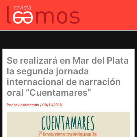
Ir
al
contenido
Se realizará en Mar del Plata
la segunda jornada
internacional de narración
oral “Cuentamares”
Por
revistaleemos
/
09/11/2016