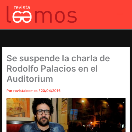
Ir
al
contenido
Se suspende la charla de
Rodolfo Palacios en el
Auditorium
Por
revistaleemos
/
20/04/2016