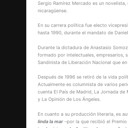
Sergio Ramírez Mercado es un novelista, c
nicaragüense.
En su carrera política fue electo vicepre
hasta 1990, durante el mandato de Daniel
Durante la dictadura de Anastasio Somoz
formado por intelectuales, empresarios, s
Sandinista de Liberación Nacional que en
Después de 1996 se retiró de la vida polít
Actualmente es columnista de varios peri
cuenta El País de Madrid, La Jornada de
y La Opinión de Los Ángeles.
En cuanto a su producción literaria, es 
linda la mar
–por la que recibió el Premio