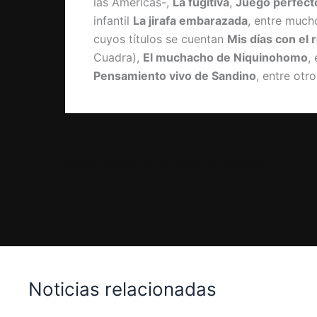
las Américas-,
La fugitiva
,
Juego perfect
infantil
La jirafa embarazada
, entre much
cuyos títulos se cuentan
Mis días con el 
Cuadra),
El muchacho de Niquinohomo
,
Pensamiento vivo de Sandino
, entre otro
PREVIOUS
Primer trailer de La chica del tren de Paula Hawkins
Noticias relacionadas