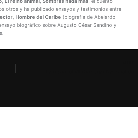
o
,
El reino animal
,
Sombras nada más
, el cuento
os otros y ha publicado ensayos y testimonios entre
rector
,
Hombre del Caribe
(biografía de Abelardo
 ensayo biográfico sobre Augusto César Sandino y
s.
NEXT
Lanzaron el VII Concurso Nacional de Hist