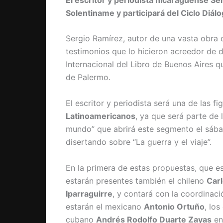
Solentiname y participará del Ciclo Diál
Sergio Ramírez, autor de una vasta obra
testimonios que lo hicieron acreedor de 
Internacional del Libro de Buenos Aires q
de Palermo.
El escritor y periodista será una de las fi
Latinoamericanos
, ya que será parte de 
mundo” que abrirá este segmento el sábad
disertando sobre “La guerra y el viaje”.
En la primera de estas propuestas, que es
estarán presentes también el chileno
Carl
Iparraguirre
, y contará con la coordinac
estarán el mexicano
Antonio Ortuño
, lo
cubano
Andrés Rodolfo Duarte Zayas
en