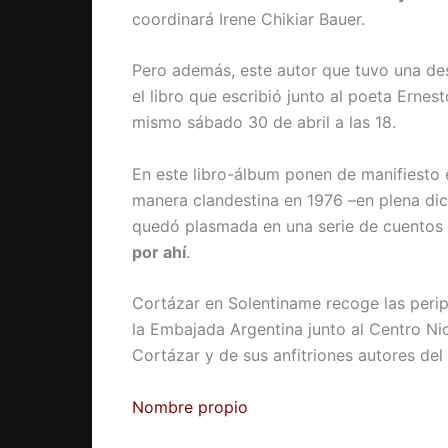
coordinará Irene Chikiar Bauer.
Pero además, este autor que tuvo una des
el libro que escribió junto al poeta Ernes
mismo sábado 30 de abril a las 18.
En este libro-álbum ponen de manifiesto
manera clandestina en 1976 –en plena di
quedó plasmada en una serie de cuentos 
por ahí
.
Cortázar en Solentiname recoge las perip
la Embajada Argentina junto al Centro Nic
Cortázar y de sus anfitriones autores del 
Nombre propio