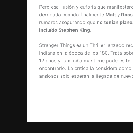
Pero esa ilusión y euforia que manifestar
derribada cuando finalmente
Matt
y
Ross
rumores asegurando que
no tenían plane
incluído Stephen King.
Stranger Things es un Thriller lanzado r
Indiana en la época de los ´80. Trata sob
12 años y una niña que tiene poderes tele
encontrarlo. La crítica la considera como 
ansiosos solo esperan la llegada de nuev