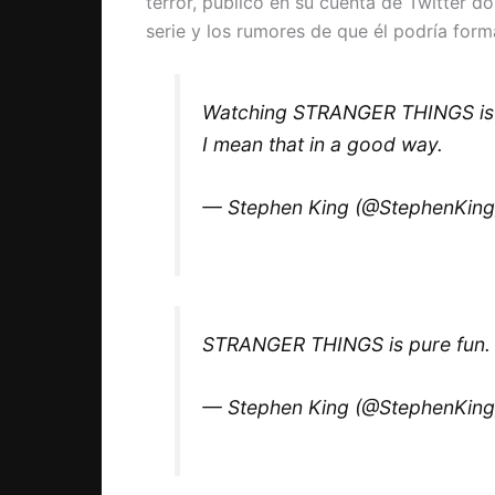
terror, publicó en su cuenta de Twitter d
serie
y los rumores de que él podría forma
Watching STRANGER THINGS is lo
I mean that in a good way.
— Stephen King (@StephenKin
STRANGER THINGS is pure fun. A
— Stephen King (@StephenKin