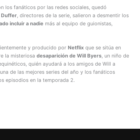
on los fanáticos por las redes sociales, quedó
 Duffer
, directores de la serie, salieron a desmentir los
ado incluír a nadie
más al equipo de guionistas,
ecientemente y producido por
Netflix
que se sitúa en
re la misteriosa
desaparición de Will Byers
,
un niño
de
quinéticos, quién ayudará a los amigos de Will a
una de las mejores series del año y los fanáticos
os episodios en la temporada 2.