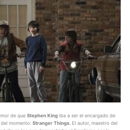
rumor de que
Stephen King
iba a ser el encargado de
ie del momento:
Stranger Things.
El autor, maestro del