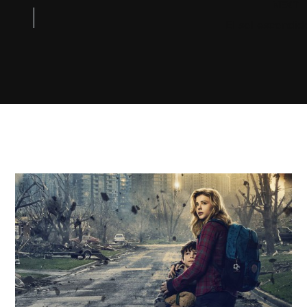
NEXT
El sol escondid