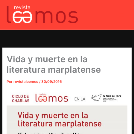
Ir
al
contenido
Vida y muerte en la
literatura marplatense
Por
revistaleemos
/
30/09/2016