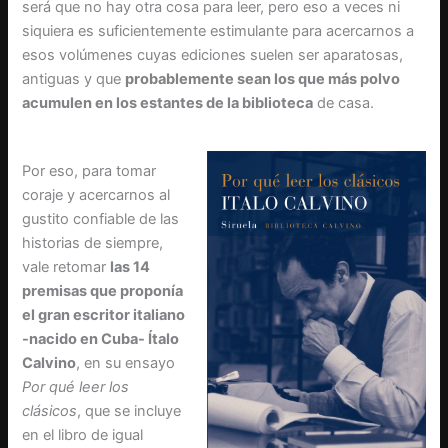
será que no hay otra cosa para leer, pero eso a veces ni
siquiera es suficientemente estimulante para acercarnos a
esos volúmenes cuyas ediciones suelen ser aparatosas,
antiguas y que
probablemente sean los que más polvo
acumulen en los estantes de la biblioteca
de casa.
Por eso, para tomar
coraje y acercarnos al
gustito confiable de las
historias de siempre,
vale retomar
las 14
premisas que proponía
el gran escritor italiano
-nacido en Cuba- Ítalo
Calvino
, en su ensayo
Por qué leer los
clásicos
, que se incluye
en el libro de igual