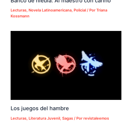
Banco de niebla: Al maestro con cariño
Lecturas
,
Novela Latinoamericana
,
Policial
/ Por
Triana
Kossmann
Los juegos del hambre
Lecturas
,
Literatura Juvenil
,
Sagas
/ Por
revistaleemos