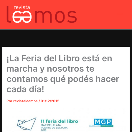
Ir
al
contenido
¡La Feria del Libro está en
marcha y nosotros te
contamos qué podés hacer
cada día!
Por
revistaleemos
/
01/12/2015