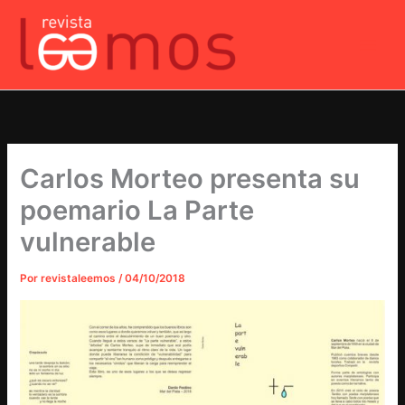
Ir
al
contenido
Carlos Morteo presenta su
poemario La Parte
vulnerable
Por
revistaleemos
/
04/10/2018