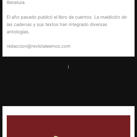
literatura.
El año pasado publicó el libro de cuentos
La maldición de
las cadenas
y sus textos han integrado diversas
antologías.
redaccion@revistaleemos.com
PREVIOUS
NEXT