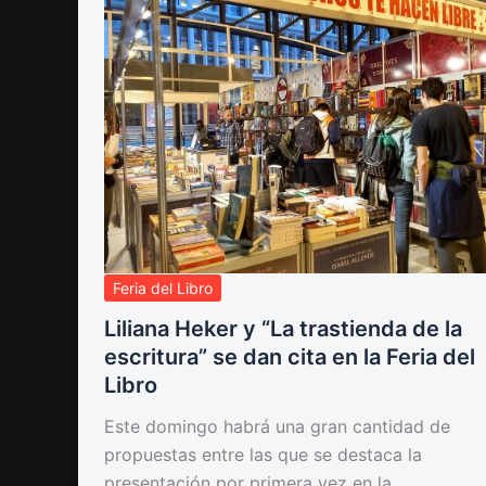
Feria del Libro
Liliana Heker y “La trastienda de la
escritura” se dan cita en la Feria del
Libro
Este domingo habrá una gran cantidad de
propuestas entre las que se destaca la
presentación por primera vez en la