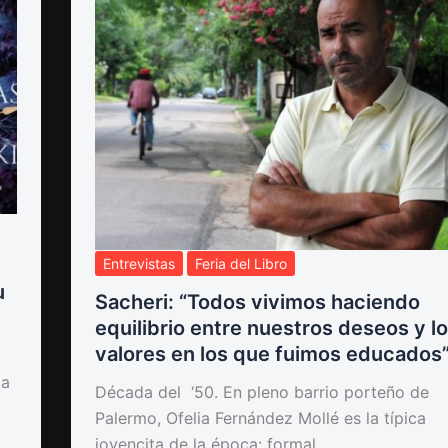
Entrevistas
Feria del Libro
u
Sacheri: “Todos vivimos haciendo
equilibrio entre nuestros deseos y l
valores en los que fuimos educados”
ta
Década del ‘50. En pleno barrio porteño de
Palermo, Ofelia Fernández Mollé es la típica
jovencita de la época: formal,