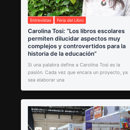
Entrevistas
Feria del Libro
Carolina Tosi: “Los libros escolares
permiten dilucidar aspectos muy
complejos y controvertidos para la
historia de la educación”
Si una palabra define a Carolina Tosi es la
pasión. Cada vez que encara un proyecto, ya
sea elaborar una