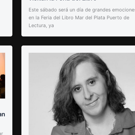
Este sábado será un día de grandes emocione
en la Feria del Libro Mar del Plata Puerto de
Lectura, ya
an
ar