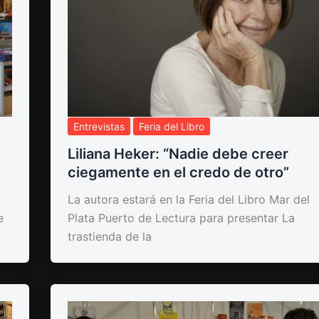
Entrevistas
Feria del Libro
Liliana Heker: “Nadie debe creer
ciegamente en el credo de otro”
La autora estará en la Feria del Libro Mar del
e
Plata Puerto de Lectura para presentar La
trastienda de la