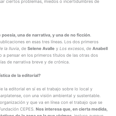
ar ciertos problemas, miedos o incertidumbres de
 poesía, una de narrativa, y una de no ficción
.
ublicaciones en esas tres líneas. Los dos primeros
 la lluvia
, de
Selene Avalle
y
Los excesos
, de
Anabell
a pensar en los primeros títulos de las otras dos
as de narrativa breve y de crónica.
stica de la editorial?
 la editorial en sí es el trabajo sobre lo local y
arplatense, con una visión ambiental y sustentable.
organización y que va en línea con el trabajo que se
a Fundación CEPES.
Nos interesa que, en cierta medida,
tativos de la zona en la que vivimos
, incluso aunque