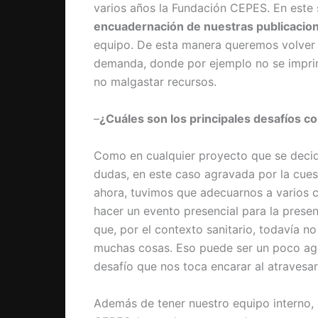
varios años la Fundación CEPES. En este 
encuadernación de nuestras publicacio
equipo. De esta manera queremos volver 
demanda, donde por ejemplo no se impri
no malgastar recursos.
–
¿Cuáles son los principales desafíos c
Como en cualquier proyecto que se decide
dudas, en este caso agravada por la cu
ahora, tuvimos que adecuarnos a varios 
hacer un evento presencial para la prese
que, por el contexto sanitario, todavía no
muchas cosas. Eso puede ser un poco ag
desafío que nos toca encarar al atravesa
Además de tener nuestro equipo interno, 