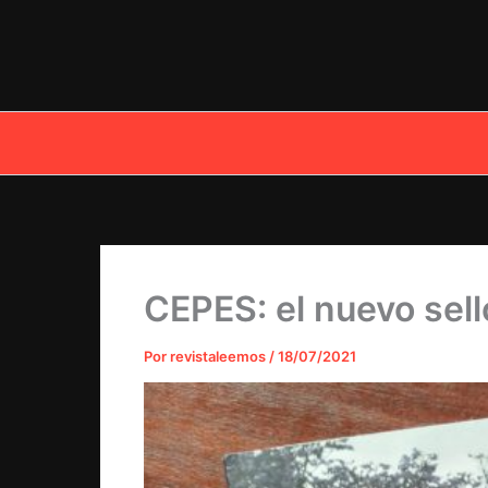
Ir
al
contenido
CEPES: el nuevo sello
Por
revistaleemos
/
18/07/2021