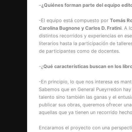
–
¿Quiénes forman parte del equipo edito
-El equipo está compuesto por
Tomás Rod
Carolina Bugnone y Carlos D. Fratini
. A 
distintos recorridos y experiencias en es
literarios hasta la participación de taller
de participantes como de docentes.
-¿
Qué características buscan en los libr
-En principio, lo que nos interesa es mant
Sabemos que en General Pueyrredon hay m
talento sino también las ganas y el entu
publicar sus obras, queremos ofrecer un
aquellas que ya tienen un recorrido hech
Encaramos el proyecto con una perspecti