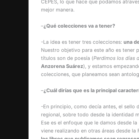
CEPES, lo que hace que podamos atraves
mejor manera.
–
¿Qué colecciones va a tener?
-La idea es tener tres colecciones:
una de
Nuestro objetivo para este año es tener p
títulos son de poesía (
Perdimos los días de
Anzorena Suárez
), y estamos empezando 
colecciones, que planeamos sean antologí
–
¿Cuál dirías que es la principal caracterí
-En principio, como decía antes, el sello de
regional, sobre todo desde la identidad m
Ese es el enfoque que le damos desde la 
viene realizando en otras áreas desde l
los libros que publicamos sean represen