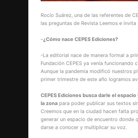
Rocío Suárez, una de las referentes de C
las preguntas de Revista Leemos e invita a
–
¿Cómo nace CEPES Ediciones?
-La editorial nace de manera formal a prin
Fundación CEPES ya venía funcionando com
Aunque la pandemia modificó nuestros plan
primer trimestre de este año logramos ava
CEPES Ediciones busca darle el espacio y
la zona
para poder publicar sus textos sin
Creemos que en la ciudad hacen falta pr
generar un espacio de encuentro donde qu
darse a conocer y multiplicar su voz.