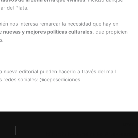
r del Plata.
ién nos interesa remarcar la necesidad que hay en
e
nuevas y mejores políticas culturales,
que propicien
s.
 nueva editorial pueden hacerlo a través del mail
s redes sociales: @cepesediciones.
NEXT
El Fondo Nacional de las Artes anunció los resultados del Concurso de Let