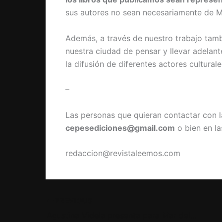
sus autores no sean necesariamente de Ma
Además, a través de nuestro trabajo tamb
nuestra ciudad de pensar y llevar adelant
la difusión de diferentes actores culturale
–
Las personas que quieran contactar con la
cepesediciones@gmail.com
o bien en la
redaccion@revistaleemos.com
PREVIOUS
Agustina Videla presenta para Mar del Plata su libro “Único, del Autismo a la Neurodiversidad. Aprendizaje de una madre”.