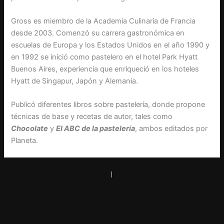
Gross es miembro de la Academia Culinaria de Francia
desde 2003. Comenzó su carrera gastronómica en
escuelas de Europa y los Estados Unidos en el año 1990 y
en 1992 se inició como pastelero en el hotel Park Hyatt
Buenos Aires, experiencia que enriqueció en los hoteles
Hyatt de Singapur, Japón y Alemania.
Publicó diferentes libros sobre pastelería, donde propone
técnicas de base y recetas de autor, tales como
Chocolate
y
El ABC de la pastelería
, ambos editados por
Planeta.
PREVIOUS
NEXT