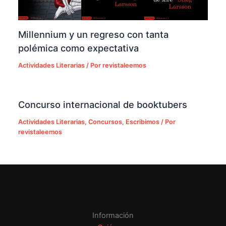
Millennium y un regreso con tanta
polémica como expectativa
Actividades Literarias
/ Por
revistaleemos
Concurso internacional de booktubers
Actividades Literarias
,
Concursos
,
Escribimos
/ Por
revistaleemos
Información