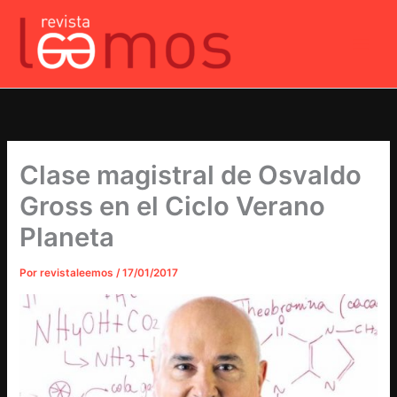
Ir
al
contenido
Clase magistral de Osvaldo
Gross en el Ciclo Verano
Planeta
Por
revistaleemos
/
17/01/2017