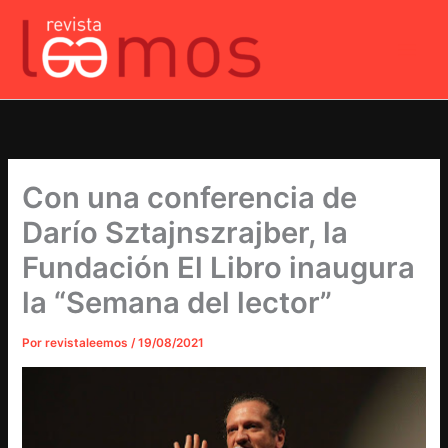
Ir
al
contenido
Con una conferencia de
Darío Sztajnszrajber, la
Fundación El Libro inaugura
la “Semana del lector”
Por
revistaleemos
/
19/08/2021