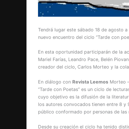
Tendrá lugar este sábado 18 de agosto a 
nuevo encuentro del ciclo “Tarde con poe
En esta oportunidad participarán de la ac
Mariel Farías, Leandro Pace, Belén Piovan
creador del ciclo, Carlos Morteo y la co
En diálogo con
Revista Leemos
Morteo –
“Tarde con Poetas” es un ciclo de lectur
cuyo objetivo es la difusión de la literatu
los autores convocados tienen entre 8 y 9
público conformado por personas de las 
Desde su creación el ciclo ha tenido disti