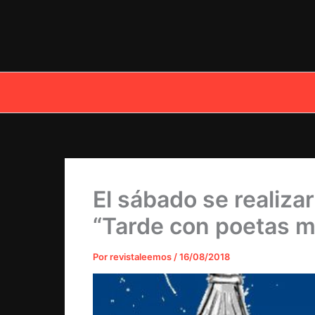
Ir
al
contenido
El sábado se realiza
“Tarde con poetas m
Por
revistaleemos
/
16/08/2018