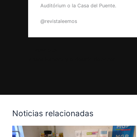
Auditórium o la Casa del Puente.
@revistaleemos
PREVIOUS
Ariana Harwicz y el desafío de poner “todo en riesgo” en cada escritura
Noticias relacionadas