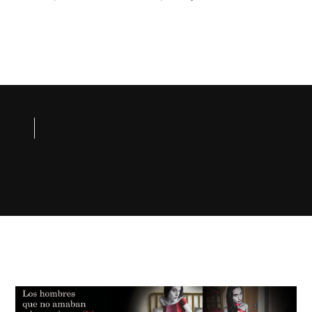
NEXT
Abierta la convocatoria para presentar libros en la próxima F