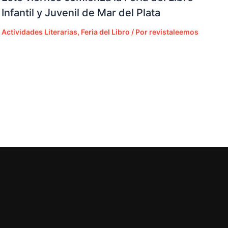
Infantil y Juvenil de Mar del Plata
Actividades Literarias
,
Feria del Libro
/ Por
revistaleemos