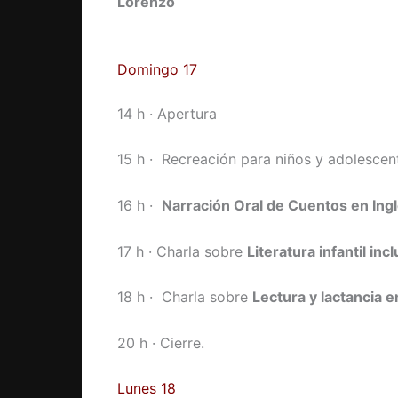
Lorenzo
Domingo 17
14 h · Apertura
15 h · Recreación para niños y adolesce
16 h ·
Narración Oral de Cuentos en Ing
17 h · Charla sobre
Literatura infantil inc
18 h · Charla sobre
Lectura y lactancia e
20 h · Cierre.
Lunes 18