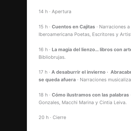
14 h · Apertura
15 h ·
Cuentos en Cajitas
· Narraciones a
Iberoamericana Poetas, Escritores y Artis
16 h ·
La magia del lienzo… libros con art
Bibliobrujas.
17 h ·
A desaburrir el invierno · Abracab
se queda afuera
· Narraciones musicaliz
18 h ·
Cómo ilustramos con las palabras
Gonzales, Macchi Marina y Cintia Leiva.
20 h · Cierre