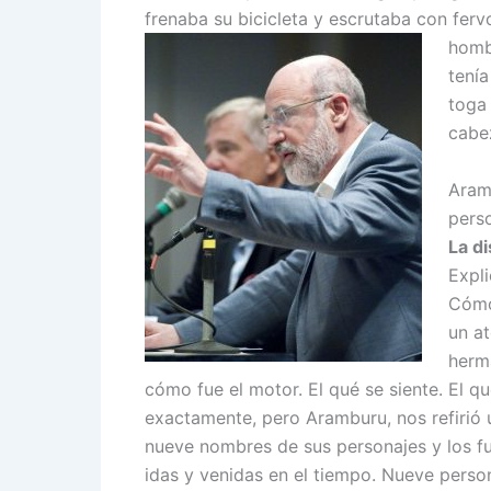
frenaba su bicicleta y escrutaba con ferv
hombr
tenía
toga 
cabe
Aram
perso
La di
Expli
Cómo
un at
herma
cómo fue el motor. El qué se siente. El q
exactamente, pero Aramburu, nos refirió u
nueve nombres de sus personajes y los f
idas y venidas en el tiempo. Nueve perso