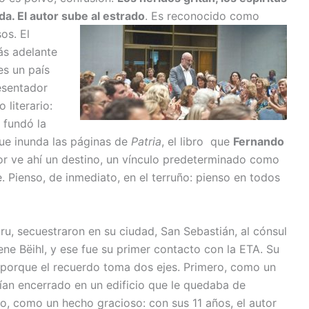
da. El autor sube al estrado
.
Es reconocido como
os. El
ás adelante
es un país
esentador
 literario:
 fundó la
que inunda las páginas de
Patria
, el libro que
Fernando
or ve ahí un destino, un vínculo predeterminado como
 Pienso, de inmediato, en el terruño: pienso en todos
u, secuestraron en su ciudad, San Sebastián, al cónsul
ne Bëihl, y ese fue su primer contacto con la ETA. Su
, porque el recuerdo toma dos ejes. Primero, como un
ían encerrado en un edificio que le quedaba de
ndo, como un hecho gracioso: con sus 11 años, el autor